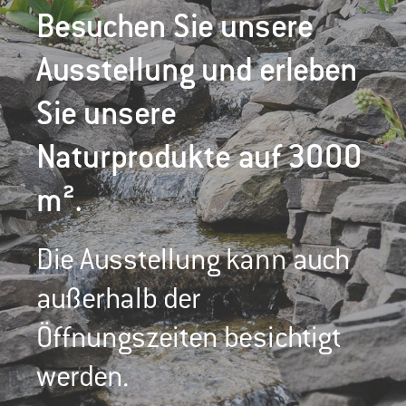
Besuchen Sie unsere
Ausstellung und erleben
Sie unsere
Naturprodukte auf 3000
m².
Die Ausstellung kann auch
außerhalb der
Öffnungszeiten besichtigt
werden.