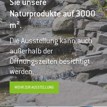
Sie unsere
Naturprodukte auf 3000
m².
Die Ausstellung kann auch
außerhalb der
Öffnungszeiten besichtigt
werden.
MEHR ZUR AUSSTELLUNG